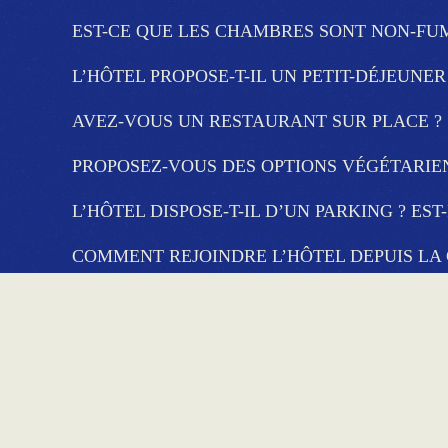
EST-CE QUE LES CHAMBRES SONT NON-FU
L’HÔTEL PROPOSE-T-IL UN PETIT-DÉJEUNER
AVEZ-VOUS UN RESTAURANT SUR PLACE ?
PROPOSEZ-VOUS DES OPTIONS VÉGÉTARIEN
L’HÔTEL DISPOSE-T-IL D’UN PARKING ? EST-
COMMENT REJOINDRE L’HÔTEL DEPUIS LA 
LES ANIMAUX SONT-ILS ACCEPTÉS ?
L’HÔTEL EST-IL ADAPTÉ AUX FAMILLES AV
PEUT-ON ORGANISER DES ÉVÉNEMENTS OU
EST-CE QU’IL Y A UN ESPACE DÉTENTE OU 