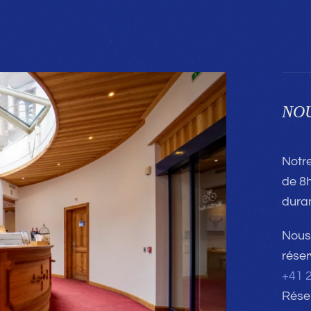
NO
Notre
de 8h
duran
Nous 
réser
+41 2
Réser