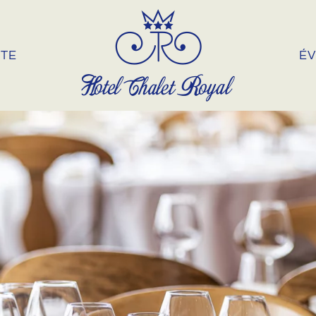
NTE
É