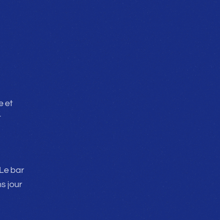
e et
t
 Le bar
ns jour